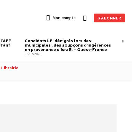
Mon compte
S'ABONNER
 l’AFP
Candidats LFI dénigrés lors des
-Tanf
municipales : des soupçons d’ingérences
en provenance d’Israël – Ouest-France
13/07/2026
Librairie