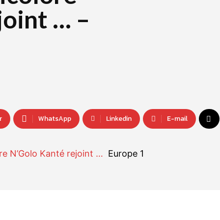
oint … –
r
WhatsApp
Linkedin
E-mail
re N’Golo Kanté rejoint …
Europe 1