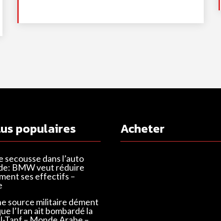
lus populaires
Acheter
e secousse dans l’auto
de: BMW veut réduire
ent ses effectifs –
e
ne source militaire dément
que l’Iran ait bombardé la
Al-Tanf – Monde Arabe –