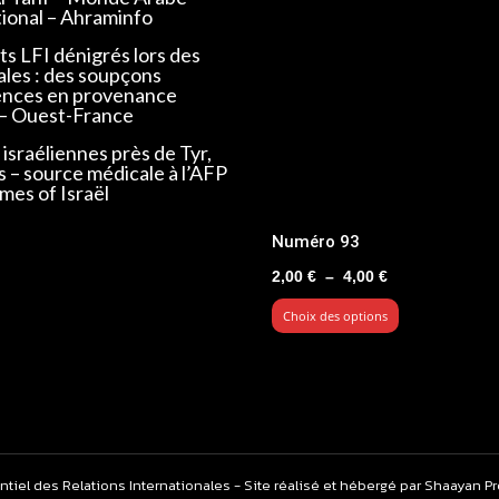
tional – Ahraminfo
s LFI dénigrés lors des
ales : des soupçons
ences en provenance
 – Ouest-France
israéliennes près de Tyr,
s – source médicale à l’AFP
mes of Israël
Numéro 93
Plage
2,00
€
–
4,00
€
de
Choix des options
prix :
2,00 €
à
4,00 €
ntiel des Relations Internationales - Site réalisé et hébergé par Shaayan P