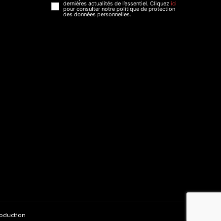
dernières actualités de l’essentiel. Cliquez
ici
pour consulter notre politique de protection
des données personnelles.
roduction