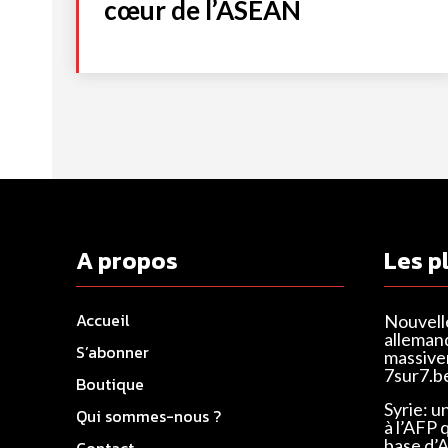
cœur de l’ASEAN
A propos
Les p
Accueil
Nouvell
alleman
S’abonner
massivem
7sur7.b
Boutique
Syrie: u
Qui sommes-nous ?
à l’AFP 
base d’
Contact