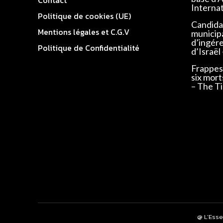
Interna
Politique de cookies (UE)
Candidat
Mentions légales et C.G.V
municip
d’ingér
Politique de Confidentialité
d’Israël
Frappes 
six mort
– The Ti
@ L’Esse