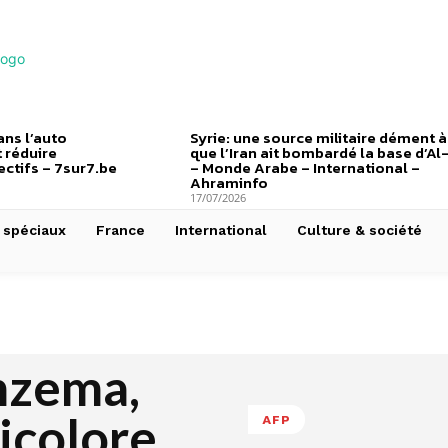
ns l’auto
Syrie: une source militaire dément à
 réduire
que l’Iran ait bombardé la base d’Al
ctifs – 7sur7.be
– Monde Arabe – International –
Ahraminfo
17/07/2026
 spéciaux
France
International
Culture & société
nzema,
ricolore
AFP