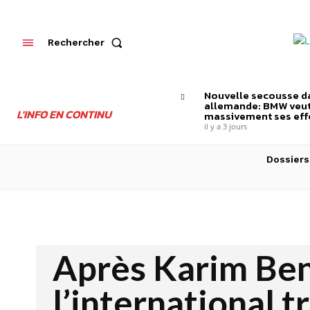
Rechercher
Nouvelle secousse da
allemande: BMW veut
L'INFO EN CONTINU
massivement ses effe
il y a 3 jours
Dossiers
Après Karim Be
l’international t