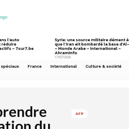
ns l’auto
Syrie: une source militaire dément à
 réduire
que l’Iran ait bombardé la base d’Al
ctifs – 7sur7.be
– Monde Arabe – International –
Ahraminfo
17/07/2026
 spéciaux
France
International
Culture & société
eprendre
AFP
nation du