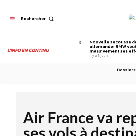
Rechercher
Nouvelle secousse da
allemande: BMW veut
L'INFO EN CONTINU
massivement ses effe
il y a 5 jours
Dossiers
Air France va r
ses vols à desti