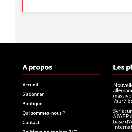
A propos
Les p
Accueil
Nouvell
alleman
S’abonner
massivem
7sur7.b
Boutique
Syrie: u
Qui sommes-nous ?
à l’AFP 
base d’
Contact
Interna
Politique de cookies (UE)