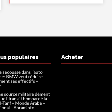
lus populaires
Acheter
e secousse dans l’auto
de: BMW veut réduire
ent ses effectifs –
e
ne source militaire dément
que l’Iran ait bombardé la
Al-Tanf – Monde Arabe –
tional – Ahraminfo