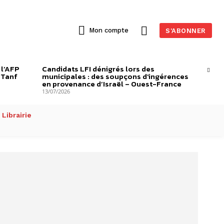
Mon compte
S'ABONNER
 l’AFP
Candidats LFI dénigrés lors des
-Tanf
municipales : des soupçons d’ingérences
en provenance d’Israël – Ouest-France
13/07/2026
Librairie