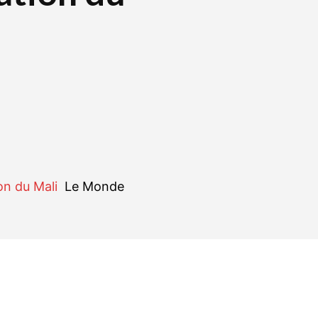
e
r
WhatsApp
Linkedin
E-mail
on du Mali
Le Monde