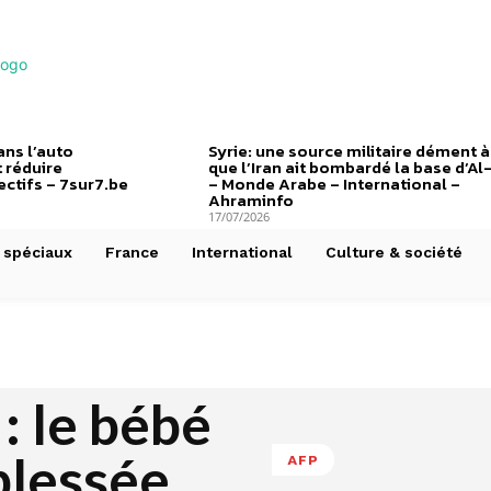
ns l’auto
Syrie: une source militaire dément à
 réduire
que l’Iran ait bombardé la base d’Al
ctifs – 7sur7.be
– Monde Arabe – International –
Ahraminfo
17/07/2026
 spéciaux
France
International
Culture & société
: le bébé
blessée
AFP