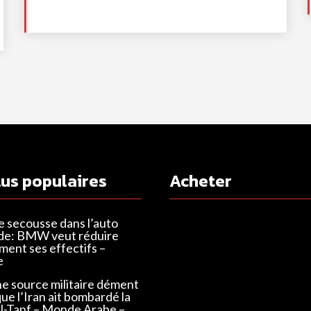
lus populaires
Acheter
e secousse dans l’auto
de: BMW veut réduire
ent ses effectifs –
e
ne source militaire dément
que l’Iran ait bombardé la
Al-Tanf – Monde Arabe –