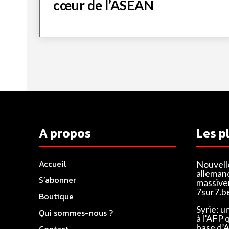
cœur de l’ASEAN
A propos
Les p
Accueil
Nouvell
alleman
S’abonner
massivem
7sur7.b
Boutique
Syrie: u
Qui sommes-nous ?
à l’AFP 
base d’
Contact