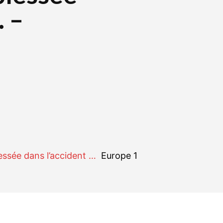
… –
r
WhatsApp
Linkedin
E-mail
essée dans l’accident …
Europe 1