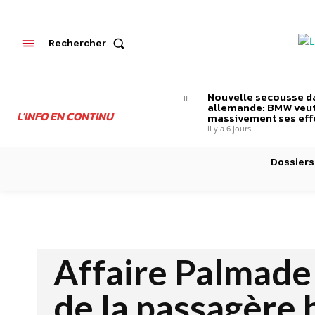
Rechercher
Nouvelle secousse da
allemande: BMW veut
L'INFO EN CONTINU
massivement ses effe
il y a 6 jours
Dossiers
Affaire Palmade 
de la passagère 