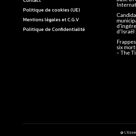
Interna
Politique de cookies (UE)
Candidat
Mentions légales et C.G.V
municip
d’ingér
Politique de Confidentialité
d’Israël
Frappes 
six mort
– The Ti
@ L’Esse