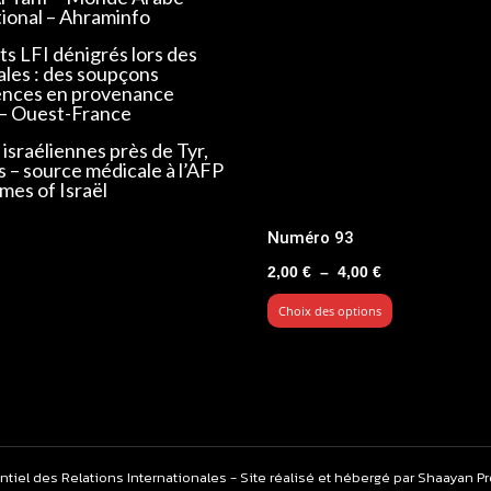
tional – Ahraminfo
s LFI dénigrés lors des
ales : des soupçons
ences en provenance
 – Ouest-France
israéliennes près de Tyr,
s – source médicale à l’AFP
mes of Israël
Numéro 93
Plage
2,00
€
–
4,00
€
de
Choix des options
prix :
2,00 €
à
4,00 €
ntiel des Relations Internationales - Site réalisé et hébergé par Shaayan P