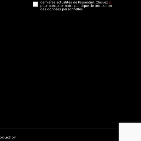
dernières actualités de l’essentiel. Cliquez
ici
pour consulter notre politique de protection
des données personnelles.
roduction