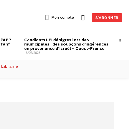
Mon compte
S'ABONNER
 l’AFP
Candidats LFI dénigrés lors des
-Tanf
municipales : des soupçons d’ingérences
en provenance d’Israël – Ouest-France
13/07/2026
Librairie