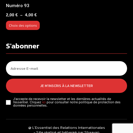
Numéro 93
Plage
2,00
€
–
4,00
€
de
Choix des options
prix :
2,00 €
à
S'abonner
4,00 €
JE M'INSCRIS À LA NEWSLETTER
J'accepte de recevoir la newsletter et les dernières actualités de
l’essentiel. Cliquez
ici
pour consulter notre politique de protection des
données personnelles.
@ L’Essentiel des Relations Internationales
- Site réalisé et hébergé par Shaayan