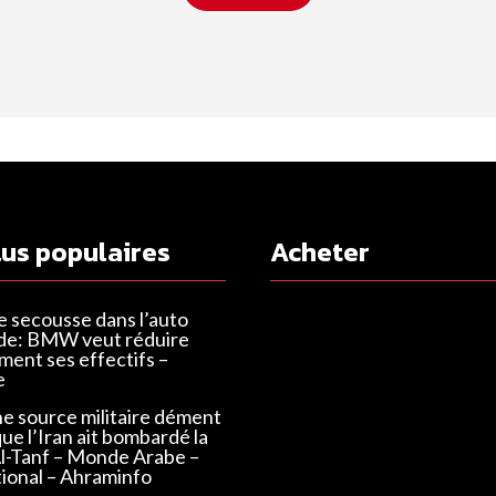
lus populaires
Acheter
e secousse dans l’auto
de: BMW veut réduire
ent ses effectifs –
e
ne source militaire dément
que l’Iran ait bombardé la
Al-Tanf – Monde Arabe –
tional – Ahraminfo