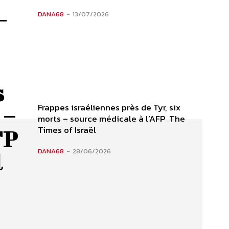
–
DANA68
-
13/07/2026
s
Frappes israéliennes près de Tyr, six
 –
morts – source médicale à l’AFP The
Times of Israël
FP
DANA68
-
28/06/2026
l