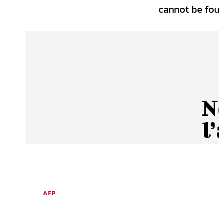
cannot be foun
N
l
AFP