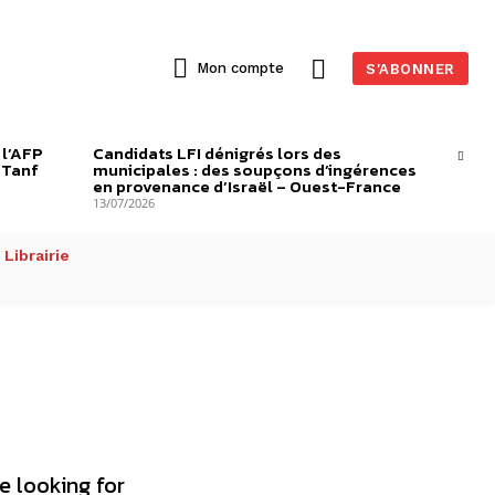
Mon compte
S'ABONNER
 l’AFP
Candidats LFI dénigrés lors des
-Tanf
municipales : des soupçons d’ingérences
en provenance d’Israël – Ouest-France
13/07/2026
Librairie
e looking for