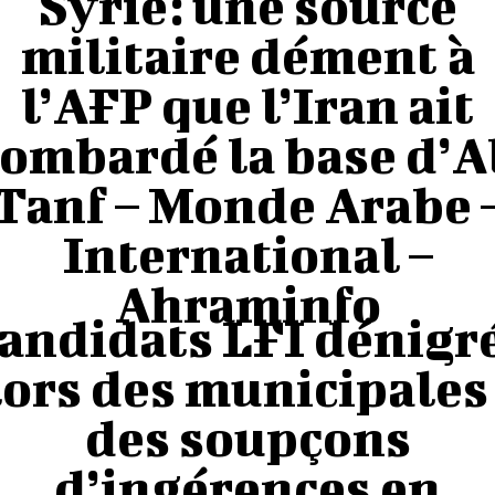
Syrie: une source
militaire dément à
l’AFP que l’Iran ait
ombardé la base d’A
Tanf – Monde Arabe 
International –
Ahraminfo
andidats LFI dénigr
lors des municipales 
des soupçons
d’ingérences en