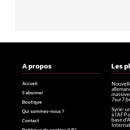
A propos
Les p
Accueil
Nouvell
alleman
S’abonner
massivem
7sur7.b
Boutique
Syrie: u
Qui sommes-nous ?
à l’AFP 
base d’
Contact
Interna
Politique de cookies (UE)