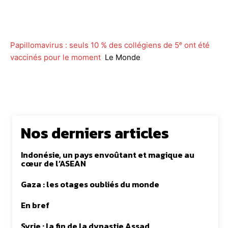
Facebook
Twitter
WhatsApp
Lin
Papillomavirus : seuls 10 % des collégiens de 5ᵉ ont été
vaccinés pour le moment
Le Monde
Nos derniers articles
Indonésie, un pays envoûtant et magique au
cœur de l’ASEAN
Gaza : les otages oubliés du monde
En bref
Syrie : la fin de la dynastie Assad