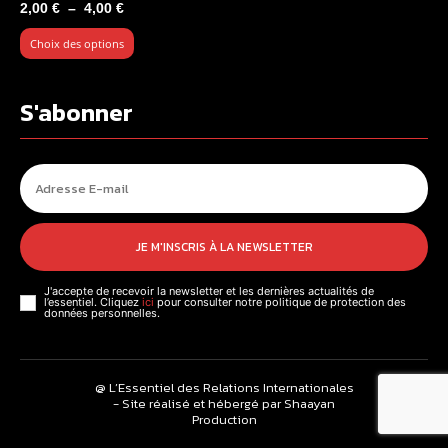
Plage
2,00
€
–
4,00
€
de
Choix des options
prix :
2,00 €
à
S'abonner
4,00 €
JE M'INSCRIS À LA NEWSLETTER
J'accepte de recevoir la newsletter et les dernières actualités de
l’essentiel. Cliquez
ici
pour consulter notre politique de protection des
données personnelles.
@ L’Essentiel des Relations Internationales
- Site réalisé et hébergé par Shaayan
Production