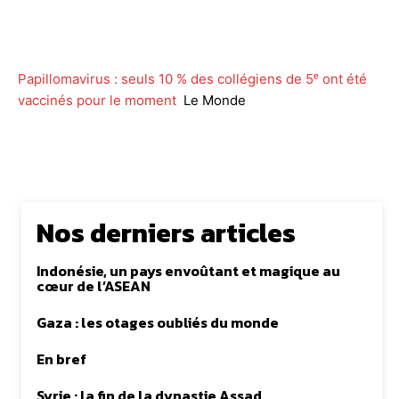
Facebook
Twitter
WhatsApp
Lin
Papillomavirus : seuls 10 % des collégiens de 5ᵉ ont été
vaccinés pour le moment
Le Monde
Nos derniers articles
Indonésie, un pays envoûtant et magique au
cœur de l’ASEAN
Gaza : les otages oubliés du monde
En bref
Syrie : la fin de la dynastie Assad