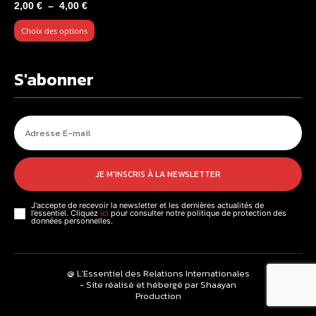
Plage
2,00
€
–
4,00
€
de
Choix des options
prix :
2,00 €
à
S'abonner
4,00 €
JE M'INSCRIS À LA NEWSLETTER
J'accepte de recevoir la newsletter et les dernières actualités de
l’essentiel. Cliquez
ici
pour consulter notre politique de protection des
données personnelles.
@ L’Essentiel des Relations Internationales
- Site réalisé et hébergé par Shaayan
Production